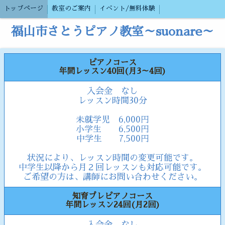
トップページ
教室のご案内
イベント/無料体験
福山市さとうピアノ教室～suonare～
ピアノコース
年間レッスン40回(月3～4回)
入会金 なし
レッスン時間30分
未就学児 6,000円
小学生 6,500円
中学生 7,500円
状況により、レッスン時間の変更可能です。
中学生以降から月２回レッスンも対応可能です。
ご希望の方は、講師にお問い合わせください。
知育プレピアノコース
年間レッスン24回(月2回)
入会金 なし