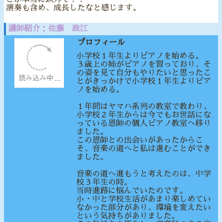
演奏も含め、成長したなと感じます。
講師紹介：佐藤 政江
プロフィール
小学校１年生よりピアノを始める。
３歳上の姉がピアノを習っており、そ
の姿を見て自分もやりたいと思ったこ
とがきっかけで小学校１年生よりピア
ノを始める。
１年間はヤマハ系列の教室で教わり、
小学校２年生からは今でもお世話にな
っている恩師の個人ピアノ教室へ移り
ました。
この恩師との出会いがあったからこ
そ、音楽の道へと私は進むことができ
ました。
音楽の道へ進もうと考えたのは、中学
校３年生の時。
当時進路に悩んでいたのです。
小・中と学校生活があまり楽しめてい
なかった部分があり、環境を変えたい
という気持ちがありました。