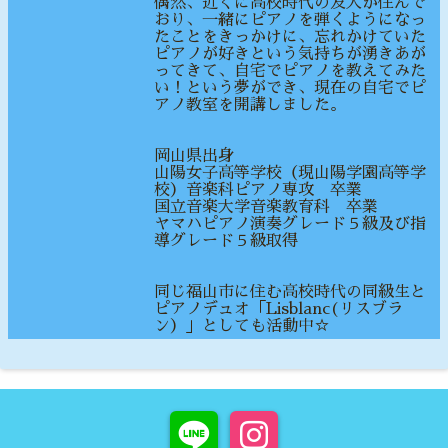
偶然、近くに高校時代の友人が住んで
おり、一緒にピアノを弾くようになっ
たことをきっかけに、忘れかけていた
ピアノが好きという気持ちが湧きあが
ってきて、自宅でピアノを教えてみた
い！という夢ができ、現在の自宅でピ
アノ教室を開講しました。
岡山県出身
山陽女子高等学校（現山陽学園高等学
校）音楽科ピアノ専攻 卒業
国立音楽大学音楽教育科 卒業
ヤマハピアノ演奏グレード５級及び指
導グレード５級取得
同じ福山市に住む高校時代の同級生と
ピアノデュオ「Lisblanc(リスブラ
ン）」としても活動中☆