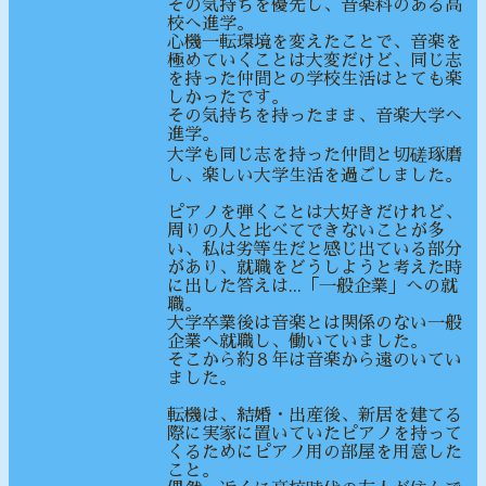
その気持ちを優先し、音楽科のある高
校へ進学。
心機一転環境を変えたことで、音楽を
極めていくことは大変だけど、同じ志
を持った仲間との学校生活はとても楽
しかったです。
その気持ちを持ったまま、音楽大学へ
進学。
大学も同じ志を持った仲間と切磋琢磨
し、楽しい大学生活を過ごしました。
ピアノを弾くことは大好きだけれど、
周りの人と比べてできないことが多
い、私は劣等生だと感じ出ている部分
があり、就職をどうしようと考えた時
に出した答えは...「一般企業」への就
職。
大学卒業後は音楽とは関係のない一般
企業へ就職し、働いていました。
そこから約８年は音楽から遠のいてい
ました。
転機は、結婚・出産後、新居を建てる
際に実家に置いていたピアノを持って
くるためにピアノ用の部屋を用意した
こと。